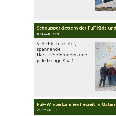
Schnupperklettern der FuF Kids un
16.05.2026
, AWN
Viele Klettermeter,
spannende
Herausforderungen und
jede Menge Spaß
FuF-Winterfamilienfreizeit in Österr
22.02.2026
, TM