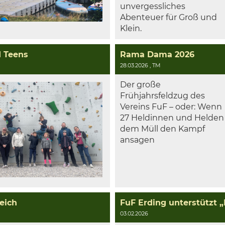
unvergessliches
Abenteuer für Groß und
Klein.
d Teens
Rama Dama 2026
28.03.2026
, TM
Der große
Frühjahrsfeldzug des
Vereins FuF – oder: Wenn
27 Heldinnen und Helden
dem Müll den Kampf
ansagen
eich
FuF Erding unterstützt 
03.02.2026