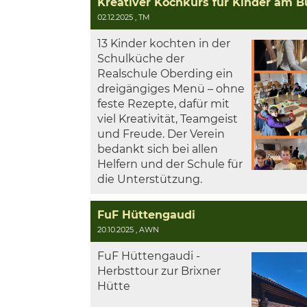
02.12.2025
, TM
13 Kinder kochten in der
Schulküche der
Realschule Oberding ein
dreigängiges Menü – ohne
feste Rezepte, dafür mit
viel Kreativität, Teamgeist
und Freude. Der Verein
bedankt sich bei allen
Helfern und der Schule für
die Unterstützung.
FuF Hüttengaudi
20.10.2025
, AWN
FuF Hüttengaudi -
Herbsttour zur Brixner
Hütte