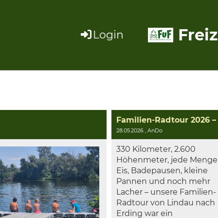
Freiz
Login
Familien-Radtour 2026 –
28.05.2026
, AnDo
330 Kilometer, 2.600
Höhenmeter, jede Menge
Eis, Badepausen, kleine
Pannen und noch mehr
Lacher – unsere Familien-
Radtour von Lindau nach
Erding war ein