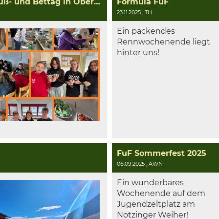
Kreativer Kochkurs für Kinder am Buß- und Bettag in Oberding
Formula FuF
23.11.2025
, TH
Ein packendes
Rennwochenende liegt
hinter uns!
FuF Sommerfest 2025
06.09.2025
, AWN
Ein wunderbares
Wochenende auf dem
Jugendzeltplatz am
Notzinger Weiher!