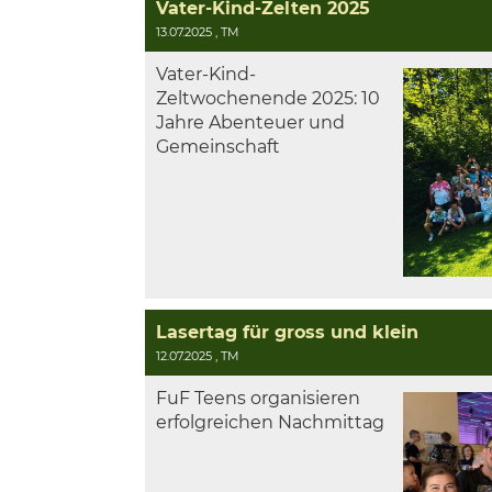
Vater-Kind-Zelten 2025
13.07.2025
, TM
Vater-Kind-
Zeltwochenende 2025: 10
Jahre Abenteuer und
Gemeinschaft
Lasertag für gross und klein
12.07.2025
, TM
FuF Teens organisieren
erfolgreichen Nachmittag